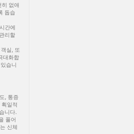
전히 없애
록 돕습
 시간에
 관리할
객실, 또
 극대화합
 있습니
도, 통증
 획일적
습니다.
을 풀어
는 신체