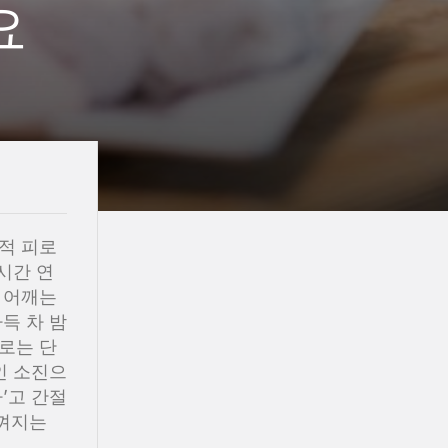
요
적 피로
시간 연
 어깨는
득 차 밤
로는 단
인 소진으
’고 간절
느껴지는