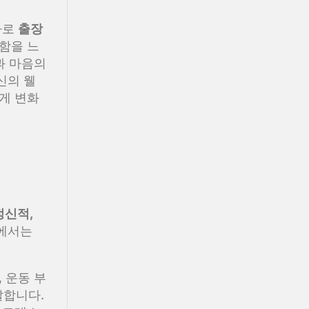
바로
출장
함을 느
과 마음의
신의 웰
게 변화
정신적,
회에서는
 운동 부
발합니다.