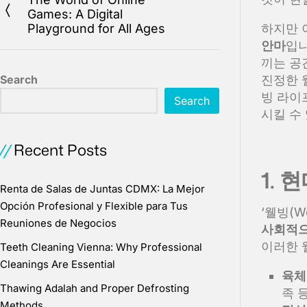
Games: A Digital
Playground for All Ages
하지만 
안마
입
끼는 공
Search
진정한 
빙 라이
Search
시킬 수
Recent Posts
1.
Renta de Salas de Juntas CDMX: La Mejor
Opción Profesional y Flexible para Tus
‘웰빙(W
Reuniones de Negocios
사회적으
이러한 
Teeth Cleaning Vienna: Why Professional
Cleanings Are Essential
육체
Thawing Adalah and Proper Defrosting
족 
Methods