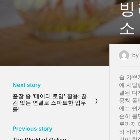
빙
소
b
숨 가쁘
Next story
에 시달
결된 디
출장 중 ‘데이터 로밍’ 활용: 끊
뭉쳐 돌
김 없는 연결로 스마트한 업무
에는 쉽
를!
순히 불
로까지 
Previous story
히 바라
것이 현
The World of Online