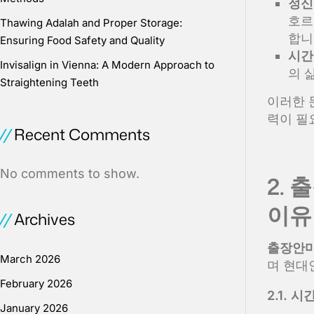
정신
호르
Thawing Adalah and Proper Storage:
합니
Ensuring Food Safety and Quality
시간
Invisalign in Vienna: A Modern Approach to
의 
Straightening Teeth
이러한 
력이 필
Recent Comments
No comments to show.
2.
이유
Archives
출장안
March 2026
며 현대
February 2026
2.1.
January 2026