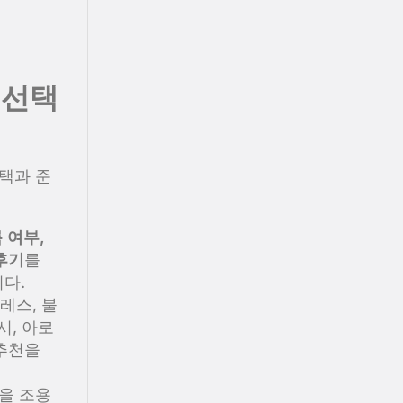
 선택
택과 준
 여부,
후기
를
다.
레스, 불
시, 아로
 추천을
을 조용