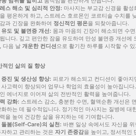
가동 범위를 넓히고
움직임을 편안하게 만듭니다.
레스 해소 및 심리적 안정:
마사지는 부교감 신경을 활성
을 평온하게 하고, 스트레스 호르몬인 코르티솔 수치를 
감과 긴장을 완화하여
정신적인 평온
을 되찾아줍니다.
 유도 및 불면증 개선:
몸과 마음의 긴장이 해소되면 수면
됩니다. 깊고 편안한 잠을 유도하여 만성 불면증 개선에
, 다음 날
개운한 컨디션
으로 활기찬 하루를 시작할 수 있
전반적인 삶의 질 향상
 증진 및 생산성 향상:
피로가 해소되고 컨디션이 좋아지
 사고력이 향상되어 업무나 학업의 효율성이 높아집니다.
인 에너지로 이어져 삶의 전반적인 활력을 높여줍니다.
력 강화:
스트레스 감소, 충분한 수면, 혈액순환 개선은 
강화하는 데 필수적입니다. 정기적인 마사지는 질병에 대
력을 높여 건강한 삶을 유지하는 데 기여합니다.
돌봄(Self-Care)의 실천:
바쁜 일상 속에서도 자신을 위
투자하고 관리하는 것은
자기 존중감
을 높이고, 정서적인