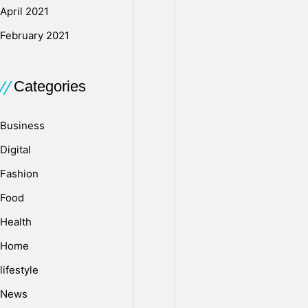
entreprises
April 2021
de
February 2021
nouvelles
voies
efficaces
Categories
pour
atteindre
Business
et
engager
Digital
leur
Fashion
public
cible.
Food
La
Health
Tunisie,
Home
située
au
lifestyle
carrefour
News
de