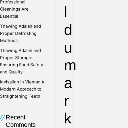
Professional
l
Cleanings Are
Essential
d
Thawing Adalah and
Proper Defrosting
Methods
u
Thawing Adalah and
Proper Storage:
m
Ensuring Food Safety
and Quality
a
Invisalign in Vienna: A
Modern Approach to
r
Straightening Teeth
k
Recent
Comments