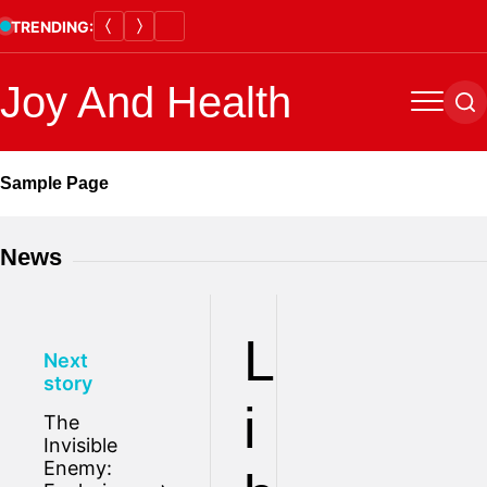
Skip
TRENDING:
to
content
Joy And Health
Menu
Se
Sample Page
News
L
Next
story
i
The
Invisible
Enemy: