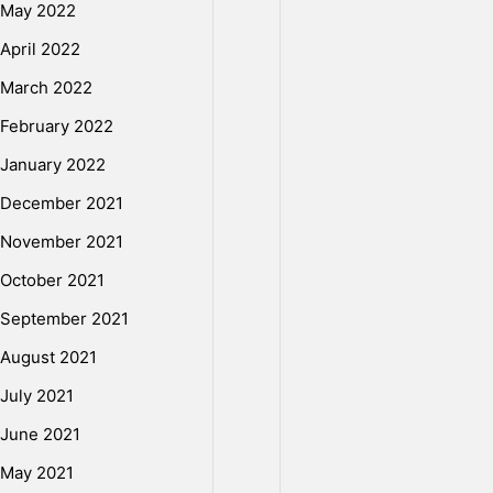
mondial
May 2022
en
April 2022
constante
March 2022
évolution,
le
February 2022
rôle
January 2022
du
marketing
December 2021
numérique
November 2021
est
October 2021
devenu
de
September 2021
plus
August 2021
en
plus
July 2021
important,
June 2021
offrant
May 2021
aux