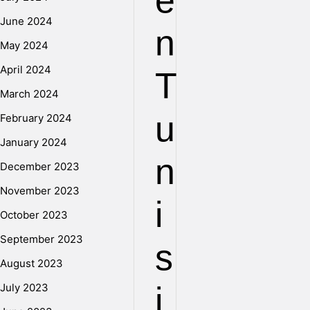
e
June 2024
n
May 2024
April 2024
T
March 2024
u
February 2024
January 2024
n
December 2023
November 2023
i
October 2023
September 2023
s
August 2023
i
July 2023