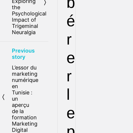
b
Exploring
the
Psychological
é
Impact of
Trigeminal
Neuralgia
r
Previous
e
story
L’essor du
r
marketing
numérique
en
l
Tunisie :
un
aperçu
e
de la
formation
Marketing
p
Digital