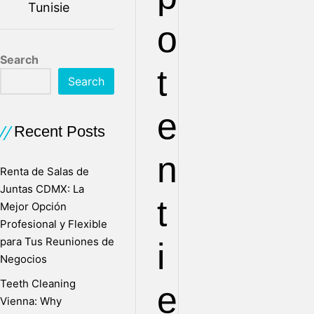
Tunisie
o
Search
t
Search
e
Recent Posts
n
Renta de Salas de
Juntas CDMX: La
t
Mejor Opción
Profesional y Flexible
para Tus Reuniones de
i
Negocios
Teeth Cleaning
e
Vienna: Why