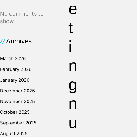
e
No comments to
show.
t
Archives
i
March 2026
n
February 2026
g
January 2026
December 2025
n
November 2025
October 2025
u
September 2025
August 2025