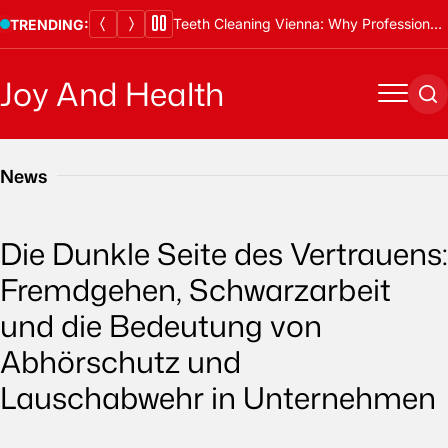
Skip
Teeth Cleaning Vienna: Why Professional Cleanings Are Essential
TRENDING:
to
content
Joy And Health
Menu
Se
News
Die Dunkle Seite des Vertrauens:
Fremdgehen, Schwarzarbeit
und die Bedeutung von
Abhörschutz und
Lauschabwehr in Unternehmen