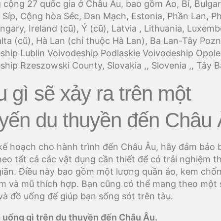
 cộng 27 quốc gia ở Châu Âu, bao gồm Áo, Bỉ, Bulgar
, Síp, Cộng hòa Séc, Đan Mạch, Estonia, Phần Lan, P
gary, Ireland (cũ), Ý (cũ), Latvia , Lithuania, Luxem
alta (cũ), Hà Lan (chỉ thuộc Hà Lan), Ba Lan-Tây Poz
ship Lublin Voivodeship Podlaskie Voivodeship Opole
ship Rzeszowski County, Slovakia ,, Slovenia ,, Tây 
u gì sẽ xảy ra trên một
yến du thuyền đến Châu 
 kế hoạch cho hành trình đến Châu Âu, hãy đảm bảo 
eo tất cả các vật dụng cần thiết để có trải nghiệm t
giãn. Điều này bao gồm một lượng quần áo, kem chố
m và mũ thích hợp. Bạn cũng có thể mang theo một 
và đồ uống để giúp bạn sống sót trên tàu.
à uống gì trên du thuyền đến Châu Âu.