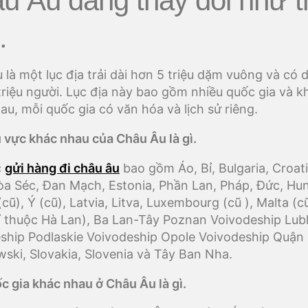
u Âu đang thay đổi như t
.
 là một lục địa trải dài hơn 5 triệu dặm vuông và có 
triệu người. Lục địa này bao gồm nhiều quốc gia và k
au, mỗi quốc gia có văn hóa và lịch sử riêng.
 vực khác nhau của Châu Âu là gì.
c
gửi hàng đi châu âu
bao gồm Áo, Bỉ, Bulgaria, Croati
a Séc, Đan Mạch, Estonia, Phần Lan, Pháp, Đức, Hun
(cũ), Ý (cũ), Latvia, Litva, Luxembourg (cũ ), Malta (c
ỉ thuộc Hà Lan), Ba Lan-Tây Poznan Voivodeship Lubl
ship Podlaskie Voivodeship Opole Voivodeship Quận
ski, Slovakia, Slovenia và Tây Ban Nha.
c gia khác nhau ở Châu Âu là gì.