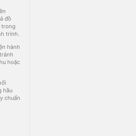
rên
cả đồ
 trong
h trình.
iện hành
 tránh
thu hoặc
nổi
g hầu
ãy chuẩn