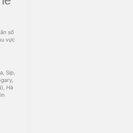
hế
dân số
hu vực
a, Síp,
gary,
ũ), Hà
in