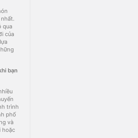
món
 nhất.
ỗ qua
đi của
lựa
những
khi bạn
nhiều
huyến
nh trình
nh phố
ếng và
i hoặc