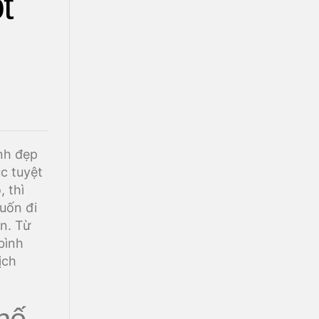
t
inh đẹp
c tuyệt
 thì
uốn đi
ẵn. Từ
bình
ịch