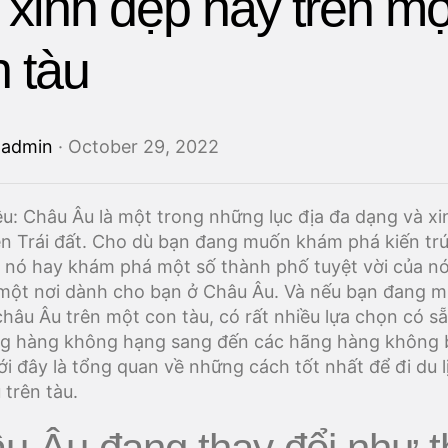
 xinh đẹp này trên mộ
 tàu
y
admin
· October 29, 2022
iệu: Châu Âu là một trong những lục địa đa dạng và x
ên Trái đất. Cho dù bạn đang muốn khám phá kiến ​​trú
 nó hay khám phá một số thành phố tuyệt vời của nó,
một nơi dành cho bạn ở Châu Âu. Và nếu bạn đang m
 châu Âu trên một con tàu, có rất nhiều lựa chọn có s
g hàng không hạng sang đến các hãng hàng không 
ới đây là tổng quan về những cách tốt nhất để đi du l
 trên tàu.