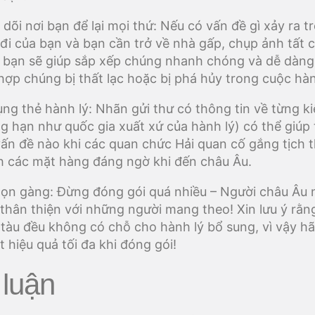
dõi nơi bạn để lại mọi thứ: Nếu có vấn đề gì xảy ra t
đi của bạn và bạn cần trở về nhà gấp, chụp ảnh tất 
 bạn sẽ giúp sắp xếp chúng nhanh chóng và dễ dàng
hợp chúng bị thất lạc hoặc bị phá hủy trong cuộc hàn
ụng thẻ hành lý: Nhãn gửi thư có thông tin về từng k
ng hạn như quốc gia xuất xứ của hành lý) có thể giúp
vấn đề nào khi các quan chức Hải quan cố gắng tịch 
h các mặt hàng đáng ngờ khi đến châu Âu.
gọn gàng: Đừng đóng gói quá nhiều – Người châu Âu 
à thân thiện với những người mang theo! Xin lưu ý rằn
 tàu đều không có chỗ cho hành lý bổ sung, vì vậy h
t hiệu quả tối đa khi đóng gói!
 luận