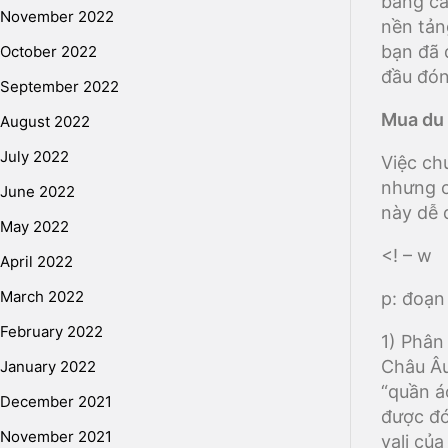
bằng cá
November 2022
nền tản
bạn đã 
October 2022
đầu đón
September 2022
Mua du 
August 2022
July 2022
Việc ch
nhưng c
June 2022
này dễ 
May 2022
<! – w
April 2022
March 2022
p: đoạn
February 2022
1) Phân
Châu Âu
January 2022
“quần á
December 2021
được đó
November 2021
vali của