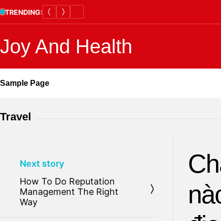
Skip
TRENDING:
to
content
Joy And Health
Sample Page
Travel
Ch
Next story
How To Do Reputation
nào
Management The Right
Way