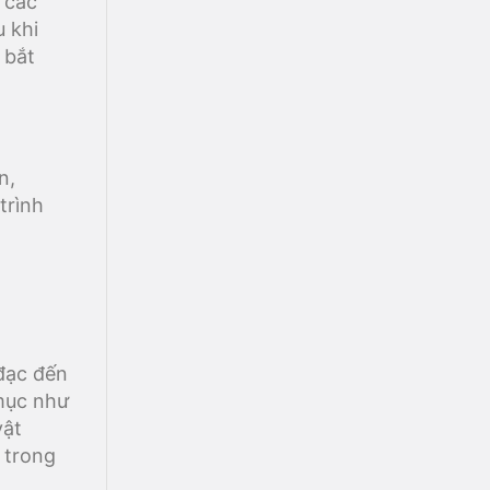
 các
 khi
 bắt
n,
trình
 đạc đến
mục như
vật
 trong