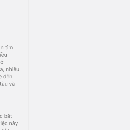
ần tìm
iều
ới
a, nhiều
e đến
 tàu và
c bắt
việc này