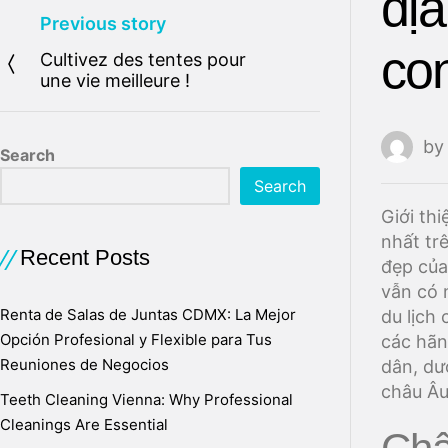
địa
Previous story
con
Cultivez des tentes pour
une vie meilleure !
b
Search
Search
Giới th
nhất tr
Recent Posts
đẹp của
vẫn có 
Renta de Salas de Juntas CDMX: La Mejor
du lịch
Opción Profesional y Flexible para Tus
các hãn
Reuniones de Negocios
dân, dư
châu Âu
Teeth Cleaning Vienna: Why Professional
Cleanings Are Essential