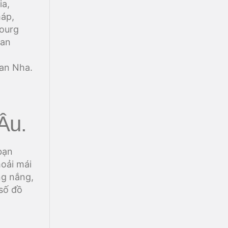
ia,
háp,
bourg
nan
Ban Nha.
Âu.
bạn
hoải mái
ng nắng,
số đồ