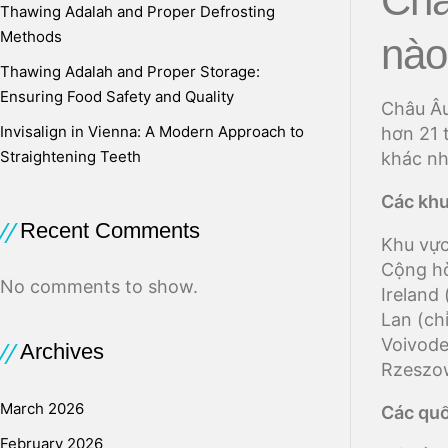
Châ
Thawing Adalah and Proper Defrosting
Methods
nào
Thawing Adalah and Proper Storage:
Ensuring Food Safety and Quality
Châu Âu
Invisalign in Vienna: A Modern Approach to
hơn 21 
Straightening Teeth
khác nh
Các khu
Recent Comments
Khu vự
Cộng hò
No comments to show.
Ireland 
Lan (ch
Voivode
Archives
Rzeszow
March 2026
Các quố
February 2026