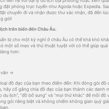
ch liên hệ với đại lý du lịch địa phương hoặc xem qua
g đặt phòng trực tuyến như Agoda hoặc Expedia. Sau
đặt chuyến đi và nhận được thư xác nhận, đã đến lúc
g gói!
lịch trên biển đến Châu Âu.
uẩn bị cho một kỳ nghỉ ở châu Âu có thể khá khó khă
ó một số mẹo và thủ thuật tuyệt vời có thể giúp quá 
dàng hơn:
 văn ->
 loại đồ đạc của bạn theo điểm đến: Khi đóng gói đồ
, hãy cố gắng chia đồ đạc của bạn thành các danh 
o du lịch”, “đồ bổ sung” và “mọi thứ khác” để mỗi đồ 
ng gói riêng biệt và không chiếm không gian quý giá
 bạn.