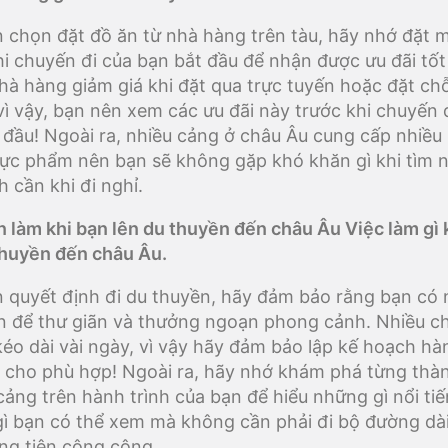
 chọn đặt đồ ăn từ nhà hàng trên tàu, hãy nhớ đặt 
hi chuyến đi của bạn bắt đầu để nhận được ưu đãi tốt
hà hàng giảm giá khi đặt qua trực tuyến hoặc đặt ch
 vì vậy, bạn nên xem các ưu đãi này trước khi chuyến 
 đầu! Ngoài ra, nhiều cảng ở châu Âu cung cấp nhiều 
ực phẩm nên bạn sẽ không gặp khó khăn gì khi tìm 
h cần khi đi nghỉ.
n làm khi bạn lên du thuyền đến châu Âu Việc làm gì 
thuyền đến châu Âu.
 quyết định đi du thuyền, hãy đảm bảo rằng bạn có 
an để thư giãn và thưởng ngoạn phong cảnh. Nhiều c
 kéo dài vài ngày, vì vậy hãy đảm bảo lập kế hoạch hà
 cho phù hợp! Ngoài ra, hãy nhớ khám phá từng thà
cảng trên hành trình của bạn để hiểu những gì nổi ti
ì bạn có thể xem mà không cần phải đi bộ đường dà
ng tiện công cộng.