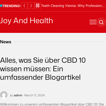
Skip
Teeth Cleaning Vienna: Why Professional Cleanings Are Essential
TRENDING:
to
content
Joy And Health
Menu
Se
News
Alles, was Sie über CBD 10
wissen müssen: Ein
umfassender Blogartikel
by
admin
· March 11, 2024
Willkommen zu unserem umfassenden Blogartikel über CBD 10! Die